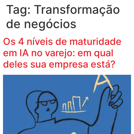
Tag:
Transformação
de negócios
Os 4 níveis de maturidade
em IA no varejo: em qual
deles sua empresa está?