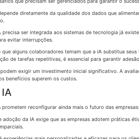
afios que precisam ser gerenciados para garantir o sucess
A depende diretamente da qualidade dos dados que alimenta
o.
IA precisa ser integrada aos sistemas de tecnologia já exi
a evitar interrupções.
 que alguns colaboradores temam que a IA substitua seus t
ão de tarefas repetitivas, é essencial para garantir adesão
A podem exigir um investimento inicial significativo. A aval
 os benefícios superem os custos.
 IA
s prometem reconfigurar ainda mais o futuro das empresas
te adoção da IA exige que as empresas adotem práticas étic
mparciais.
irá experiências mais personalizadas e eficazes para os cl