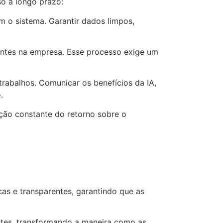
o a longo prazo:
m o sistema. Garantir dados limpos,
stentes na empresa. Esse processo exige um
rabalhos. Comunicar os benefícios da IA,
.
iação constante do retorno sobre o
:
as e transparentes, garantindo que as
ientes, transformando a maneira como as