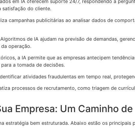
eados em IA oferecem suporte 24/7, respondendo a pergun
 satisfação do cliente.
aliza campanhas publicitárias ao analisar dados de comp
: Algoritmos de IA ajudam na previsão de demandas, geren
l da operação.
istóricos, a IA permite que as empresas antecipem tendên
s para a tomada de decisões.
identificar atividades fraudulentas em tempo real, protege
atiza processos de recrutamento, como triagem de currícu
Sua Empresa: Um Caminho de
a estratégia bem estruturada. Abaixo estão os principais 