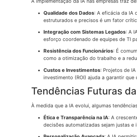
A implementação da IA nas empresas traz des
Qualidade dos Dados
: A eficácia da I
estruturados e precisos é um fator crític
Integração com Sistemas Legados
: A 
esforço coordenado de equipes de TI par
Resistência dos Funcionários
: É comum
como a otimização do trabalho e a reduç
Custos e Investimentos
: Projetos de I
investimento (ROI) ajuda a garantir que
Tendências Futuras da
À medida que a IA evolui, algumas tendência
Ética e Transparência na IA
: A crescen
decisões automatizadas sejam justas e i
Personalização Avançada
: A IA permit