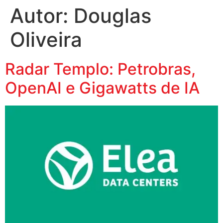
Autor:
Douglas
Oliveira
Radar Templo: Petrobras,
OpenAI e Gigawatts de IA