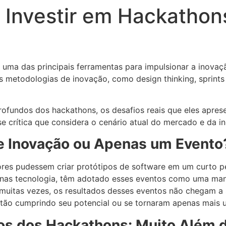
 Investir em Hackathon
 uma das principais ferramentas para impulsionar a inovaç
 metodologias de inovação, como design thinking, sprints 
 profundos dos hackathons, os desafios reais que eles ap
e crítica que considera o cenário atual do mercado e da i
e Inovação ou Apenas um Evento
res pudessem criar protótipos de software em um curto p
nas tecnologia, têm adotado esses eventos como uma manei
 muitas vezes, os resultados desses eventos não chegam a s
stão cumprindo seu potencial ou se tornaram apenas mais 
cos dos Hackathons: Muito Além 